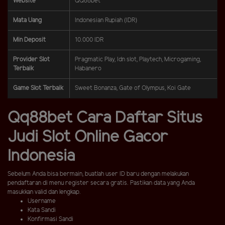
Website
QQ88bet
Mata Uang
Indonesian Rupiah (IDR)
Min Deposit
10.000 IDR
Provider Slot
Pragmatic Play, Idn slot, Playtech, Microgaming,
Terbaik
Habanero
Game Slot Terbaik
Sweet Bonanza, Gate of Olympus, Koi Gate
Qq88bet Cara Daftar Situs
Judi Slot Online Gacor
Indonesia
Sebelum Anda bisa bermain, buatlah user ID baru dengan melakukan
pendaftaran di menu register secara gratis. Pastikan data yang Anda
masukkan valid dan lengkap.
Username
Kata Sandi
Konfirmasi Sandi