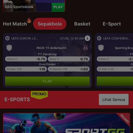
SBO Sportsbook
PLAY
Hot Match
Sepakbola
Basket
E-Sport
UEFA CONFERENCE LEAGU...
07/08, 1:30 AM
UEFA SUPER CUP
Sporting Braga
VS
Dinamo Minsk
Paris Saint Germ
FT.Handicap
F
-2.50
2.50
-0
Home 0
Away 0
Home 0
Over/Under
O
-1.13
-1.06
-1
Di Atas 3.25
Di Bawah 3.25
Di Atas 2.50
PLAY
PROMO
E-SPORTS
Lihat Semua
PROMO