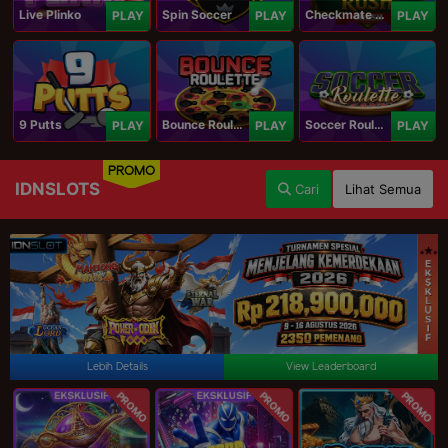
Live Plinko
Spin Soccer
Checkmate Rush
PLAY
PLAY
PLAY
9 Putts
Bounce Roulette
Soccer Roulette
PLAY
PLAY
PLAY
PROMO
IDNSLOTS
Cari
Lihat Semua
Lebih Details
View Leaderboard
PROMO
PROMO
PROMO