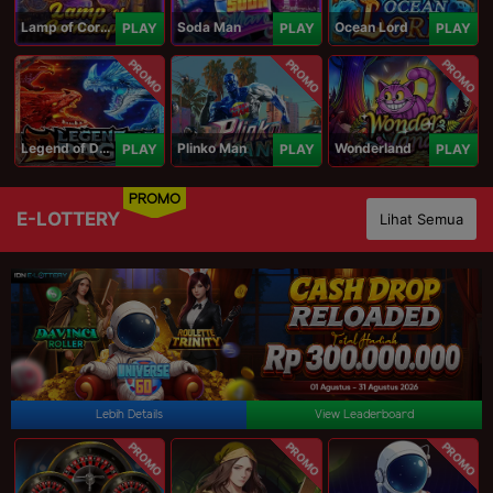
Lamp of Cornucopia
Soda Man
Ocean Lord
PLAY
PLAY
PLAY
PROMO
PROMO
PROMO
Legend of Dragon
Plinko Man
Wonderland
PLAY
PLAY
PLAY
PROMO
E-LOTTERY
Lihat Semua
Lebih Details
View Leaderboard
PROMO
PROMO
PROMO