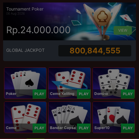
Tournament Poker
06 Aug 2026
Rp.24.000.000
VIEW
800,844,555
GLOBAL JACKPOT
Poker
Ceme Keliling
Domino
PLAY
PLAY
PLAY
Ceme
Bandar Capsa
Super10
PLAY
PLAY
PLAY