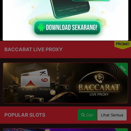
PROMO
BACCARAT LIVE PROXY
NEW
POPULAR SLOTS
Cari
Lihat Semua