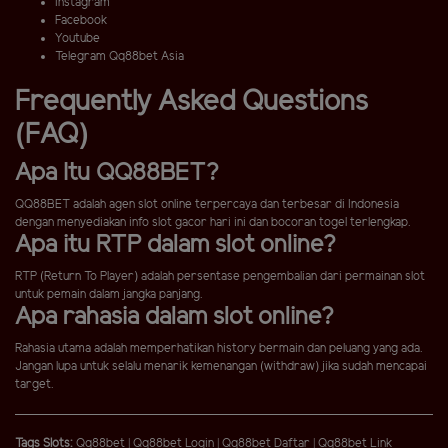
Instagram
Facebook
Youtube
Telegram Qq88bet Asia
Frequently Asked Questions
(FAQ)
Apa Itu QQ88BET?
QQ88BET adalah agen slot online terpercaya dan terbesar di Indonesia
dengan menyediakan info slot gacor hari ini dan bocoran togel terlengkap.
Apa itu RTP dalam slot online?
RTP (Return To Player) adalah persentase pengembalian dari permainan slot
untuk pemain dalam jangka panjang.
Apa rahasia dalam slot online?
Rahasia utama adalah memperhatikan history bermain dan peluang yang ada.
Jangan lupa untuk selalu menarik kemenangan (withdraw) jika sudah mencapai
target.
Tags Slots:
Qq88bet
|
Qq88bet Login
|
Qq88bet Daftar
|
Qq88bet Link