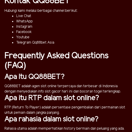
Kontak QQ88BET
Hubungi kami melalui berbagai channel berikut:
Live Chat
WhatsApp
Instagram
Facebook
Youtube
Telegram Qq88bet Asia
Frequently Asked Questions
(FAQ)
Apa Itu QQ88BET?
QQ88BET adalah agen slot online terpercaya dan terbesar di Indonesia
dengan menyediakan info slot gacor hari ini dan bocoran togel terlengkap.
Apa itu RTP dalam slot online?
RTP (Return To Player) adalah persentase pengembalian dari permainan slot
untuk pemain dalam jangka panjang.
Apa rahasia dalam slot online?
Rahasia utama adalah memperhatikan history bermain dan peluang yang ada.