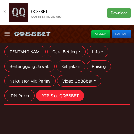
×
QQ88BET
Download
QQ88BET Mobile App
MASUK
DAFTAR
TENTANG KAMI
Cara Betting
Info
Bertanggung Jawab
Kebijakan
Phising
Kalkulator Mix Parlay
Video Qq88bet
IDN Poker
RTP Slot QQ88BET