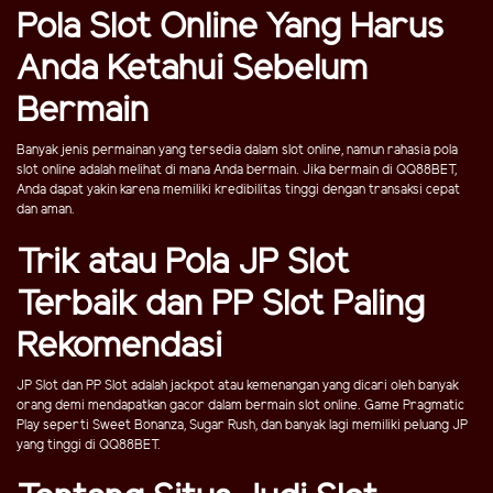
Pola Slot Online Yang Harus
Anda Ketahui Sebelum
Bermain
Banyak jenis permainan yang tersedia dalam slot online, namun rahasia pola
slot online adalah melihat di mana Anda bermain. Jika bermain di QQ88BET,
Anda dapat yakin karena memiliki kredibilitas tinggi dengan transaksi cepat
dan aman.
Trik atau Pola JP Slot
Terbaik dan PP Slot Paling
Rekomendasi
JP Slot dan PP Slot adalah jackpot atau kemenangan yang dicari oleh banyak
orang demi mendapatkan gacor dalam bermain slot online. Game Pragmatic
Play seperti Sweet Bonanza, Sugar Rush, dan banyak lagi memiliki peluang JP
yang tinggi di QQ88BET.