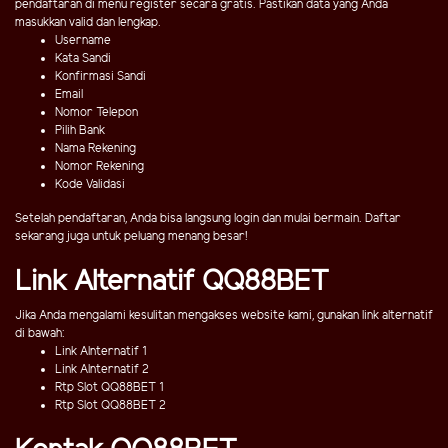
pendaftaran di menu register secara gratis. Pastikan data yang Anda
masukkan valid dan lengkap.
Username
Kata Sandi
Konfirmasi Sandi
Email
Nomor Telepon
Pilih Bank
Nama Rekening
Nomor Rekening
Kode Validasi
Setelah pendaftaran, Anda bisa langsung login dan mulai bermain. Daftar
sekarang juga untuk peluang menang besar!
Link Alternatif QQ88BET
Jika Anda mengalami kesulitan mengakses website kami, gunakan link alternatif
di bawah:
Link Alnternatif 1
Link Alnternatif 2
Rtp Slot QQ88BET 1
Rtp Slot QQ88BET 2