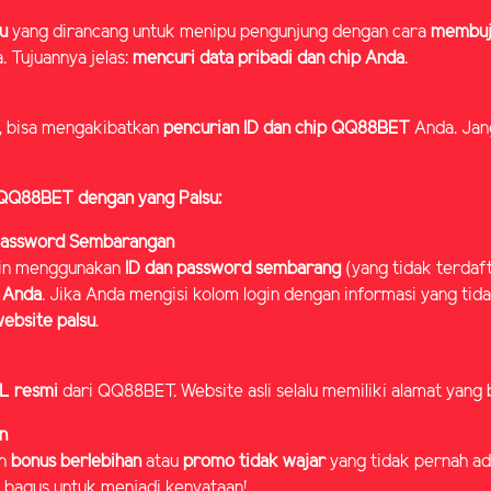
u
yang dirancang untuk menipu pengunjung dengan cara
membuj
 Tujuannya jelas:
mencuri data pribadi dan chip Anda
.
u, bisa mengakibatkan
pencurian ID dan chip QQ88BET
Anda. Jan
QQ88BET dengan yang Palsu:
 Password Sembarangan
ogin menggunakan
ID dan password sembarang
(yang tidak terdaft
 Anda
. Jika Anda mengisi kolom login dengan informasi yang tid
ebsite palsu
.
L resmi
dari QQ88BET. Website asli selalu memiliki alamat yang b
n
an
bonus berlebihan
atau
promo tidak wajar
yang tidak pernah ad
 bagus untuk menjadi kenyataan!