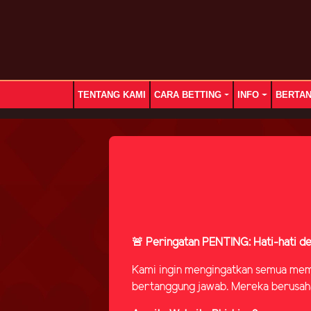
TENTANG KAMI
CARA BETTING
INFO
BERTA
🚨 Peringatan PENTING: Hati-hati d
Kami ingin mengingatkan semua me
bertanggung jawab. Mereka berusa