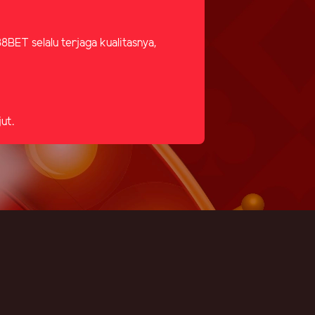
8BET selalu terjaga kualitasnya,
ut.