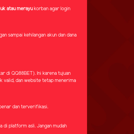
uk atau merayu
korban agar login
gan sampai kehilangan akun dan dana
ar di QQ88BET). Ini karena tujuan
ak valid, dan website tetap menerima
enar dan terverifikasi.
a di platform asli. Jangan mudah