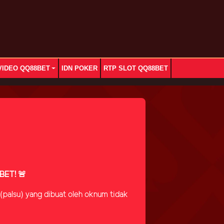
VIDEO QQ88BET
IDN POKER
RTP SLOT QQ88BET
BET! 🚨
(palsu) yang dibuat oleh oknum tidak