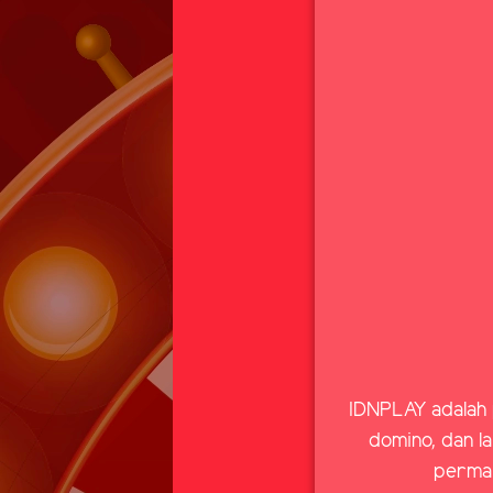
IDNPLAY adalah 
domino, dan l
permai